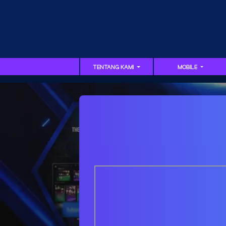
TENTANG KAMI
MOBILE