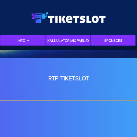
INFO
KALKULATOR MIX PARLAY
SPONSORS
RTP TIKETSLOT